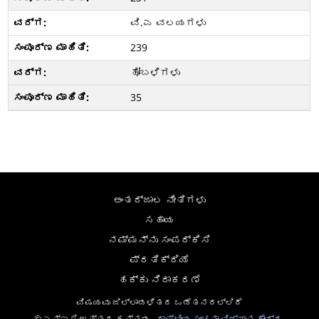
ವಿ.ಎ ವಲಯಗಳು
239
ಹೋಬಳಿಗಳು
35
ಅಂತರ್ಜಾಲ ನೀತಿಗಳು
ಸಹಾಯ
ನಮ್ಮನ್ನು ಸಂಪರ್ಕಿಸಿ
ಪ್ರತಿಕ್ರಿಯೆ
ಹಕ್ಕು ನಿರಾಕರಣೆ
ವಿಷಯವು ಜಿಲ್ಲಾಡಳಿತದ ಒಡೆತನದಲ್ಲಿದೆ
© ಎನ್ಐಸಿ ಉತ್ತರ ಕನ್ನಡ ,
ರಾಷ್ಟೀಯ ಸೂಚನಾ ವಿಜ್ಞಾನ ಕೇಂದ್ರ
,