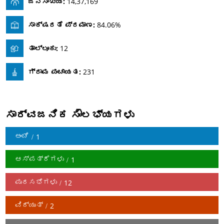
ಜನಸಂಖ್ಯೆ:
14,37,169
ಸಾಕ್ಷರತೆ ಪ್ರಮಾಣ:
84.06%
ತಾಲ್ಲೂಕು:
12
ಗ್ರಾಮ ಪಂಚಾಯತ:
231
ಸಾರ್ವಜನಿಕ ಸೌಲಭ್ಯಗಳು
ಅಂಚೆ
1
ಆಸ್ಪತ್ರೆಗಳು
1
ಪುರಸಭೆಗಳು
12
ವಿದ್ಯುತ್
2