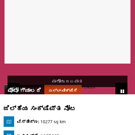
ಮಾಗೋಡು ಜಲಪಾತ
ಫೋಟೋ ಗ್ಯಾಲರಿ
ಎಲ್ಲಾ ವೀಕ್ಷಿಸಿ
ಜಿಲ್ಹೆಯ ಸಂಕ್ಷಿಪ್ತ ನೋಟ
ವಿಸ್ತೀರ್ಣ:
10277 sq km