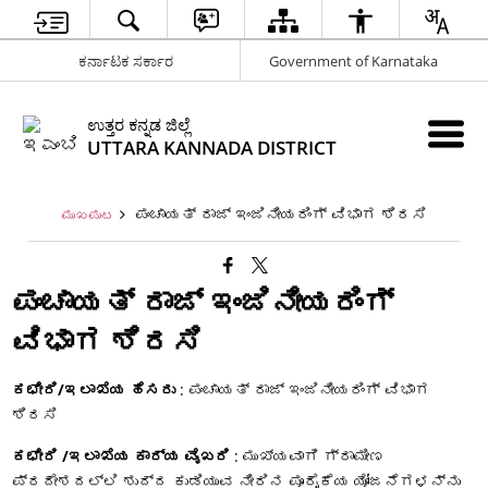
ಕರ್ನಾಟಕ ಸರ್ಕಾರ
Government of Karnataka
ಉತ್ತರ ಕನ್ನಡ ಜಿಲ್ಲೆ
UTTARA KANNADA DISTRICT
ಪಂಚಾಯತ್‌ ರಾಜ್‌ ಇಂಜಿನೀಯರಿಂಗ್‌ ವಿಭಾಗ ಶಿರಸಿ
ಮುಖಪುಟ
ಪಂಚಾಯತ್‌ ರಾಜ್‌ ಇಂಜಿನೀಯರಿಂಗ್‌
ವಿಭಾಗ ಶಿರಸಿ
ಕಛೇರಿ/ಇಲಾಖೆಯ ಹೆಸರು
: ಪಂಚಾಯತ್‌ ರಾಜ್‌ ಇಂಜಿನೀಯರಿಂಗ್‌ ವಿಭಾಗ
ಶಿರಸಿ
ಕಛೇರಿ /ಇಲಾಖೆಯ ಕಾರ್ಯ ವೈಖರಿ
: ಮುಖ್ಯವಾಗಿ ಗ್ರಾಮೀಣ
ಪ್ರದೇಶದಲ್ಲಿ ಶುದ್ದ ಕುಡಿಯುವ ನೀರಿನ ಪೂರೈಕೆಯ ಯೋಜನೆಗಳನ್ನು