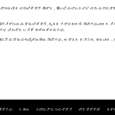
 ಪ್ರಾಥಮಿಕ ಪಶುಚಿಕಿತ್ಸೆ ಕೇಂದ್ರ , ಹೋಬಳಿ ಮಟ್ಟದಲ್ಲಿ ಪಶು ಆಸ್ಪತ್ರ
ರೋಗನಿರ್ಣಯ ಮತ್ತು ಚಿಕಿತ್ಸೆ, ಕೃತಕ ಗರ್ಭಧಾರಣೆ ಸೇವೆಗಳು,ವಾರದ ನ
ೋಗಗಳ ವಿರುದ್ಧ ಲಸಿಕೆ ಕಾರ್ಯಕ್ರಮಗಳು.
ೋಪನೆ ಮತ್ತು ಪಶುವೈದ್ಯಕೀಯ ಸೇವೆಗಳು , ಉತ್ತರ ಕನ್ನಡ, ಕಾರವಾರ – 5
ೀತಿಗಳು
ಸಹಾಯ
ನಮ್ಮನ್ನು ಸಂಪರ್ಕಿಸಿ
ಪ್ರತಿಕ್ರಿಯೆ
ಹಕ್ಕ