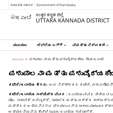
ಕರ್ನಾಟಕ ಸರ್ಕಾರ
Government of Karnataka
ಉತ್ತರ ಕನ್ನಡ ಜಿಲ್ಲೆ
UTTARA KANNADA DISTRICT
ಮುಖಪುಟ
ಜಿಲ್ಲೆಯ ಬಗ್ಗೆ
ವಿಪತ್ತು ನಿರ್ವಹಣೆ
ಪಶುಪಾಲನಾ ಮತ್ತು ಪಶುವೈದ್ಯಕೀಯ ಸೇವಾ ಇಲಾಖೆ
ಮುಖಪುಟ
ಪಶುಪಾಲನಾ ಮತ್ತು ಪಶುವೈದ್ಯಕೀಯ
ಕಛೇರಿ/ಇಲಾಖೆಯ ಹೆಸರು
: ಉಪ ನಿರ್ದೇಶಕರ ಕಛೇರಿ, ಪಶುಸಂಗೋಪನೆ
ಕಛೇರಿ/ಇಲಾಖೆಯ ಸಂಕ್ಷಿಪ್ತ ವಿವರ
: ಇಲಾಖೆಯು ವಿವಿಧ ರೀತಿಯ ಚಟು
ಮೊಲ ಸಾಕಾಣಿಕೆ ಅಭಿವೃದ್ಧಿ, ಸಾಮಾಜಿಕ ಮತ್ತು ಆರ್ಥಿಕ ಕಾರ್ಯಕ್
ಮತ್ತಿರತ ಉತ್ಪನ್ನಗಳ ಪ್ರಮಾಣವನ್ನು ಅಂದಾಜು ಮಾಡುವುದಕ್ಕಾಗಿ 
ಉತ್ಪಾದನೆಯನ್ನು ಹೆಚ್ಚಿಸುವುದು ಇಲಾಖೆಯ ಗುರಿಯಾಗಿದೆ.