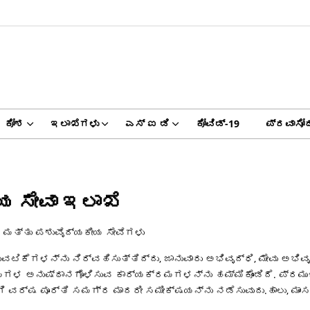
ಕೋಶ
ಇಲಾಖೆಗಳು
ಎಸ್‌ ಐ ಡಿ
ಕೋವಿಡ್‌-19
ಪ್ರವಾಸೋ
 ಸೇವಾ ಇಲಾಖೆ
 ಮತ್ತು ಪಶುವೈದ್ಯಕೀಯ ಸೇವೆಗಳು
ವಟಿಕೆಗಳನ್ನು ನಿರ್ವಹಿಸುತ್ತಿದ್ದು, ಜಾನುವಾರು ಅಭಿವೃದ್ಧಿ, ಮೇವು ಅಭಿವ
ರಮಗಳ ಅನುಷ್ಠಾನಗೊಳಿಸುವ ಕಾರ್ಯಕ್ರಮಗಳನ್ನು ಹಮ್ಮಿಕೊಂಡಿದೆ. ಪ್ರಮುಖ
ವರ್ಷ ಪೂರ್ತಿ ಸಮಗ್ರ ಮಾದರೀ ಸಮೀಕ್ಷಯನ್ನು ನಡೆಸುವುದು.ಹಾಲು, ಮಾಂ