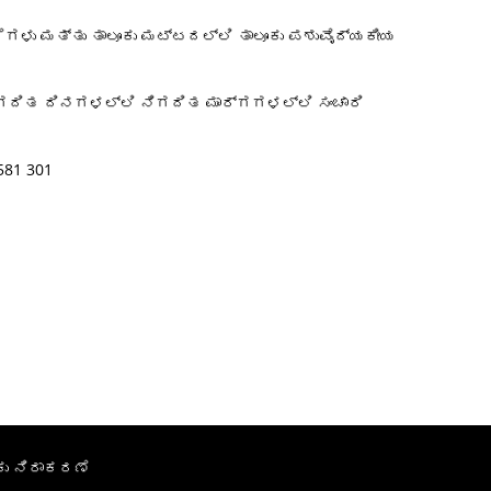
ೆಗಳು ಮತ್ತು ತಾಲೂಕು ಮಟ್ಟದಲ್ಲಿ ತಾಲೂಕು ಪಶುವೈದ್ಯಕೀಯ
ಿಗದಿತ ದಿನಗಳಲ್ಲಿ ನಿಗದಿತ ಮಾರ್ಗಗಳಲ್ಲಿ ಸಂಚಾರಿ
81 301
ು ನಿರಾಕರಣೆ