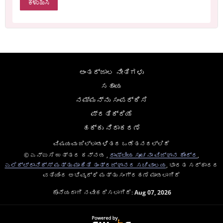
ಅಂತರ್ಜಾಲ ನೀತಿಗಳು
ಸಹಾಯ
ನಮ್ಮನ್ನು ಸಂಪರ್ಕಿಸಿ
ಪ್ರತಿಕ್ರಿಯೆ
ಹಕ್ಕು ನಿರಾಕರಣೆ
ವಿಷಯವು ಜಿಲ್ಲಾಡಳಿತದ ಒಡೆತನದಲ್ಲಿದೆ
© ಎನ್ಐಸಿ ಉತ್ತರ ಕನ್ನಡ ,
ರಾಷ್ಟೀಯ ಸೂಚನಾ ವಿಜ್ಞಾನ ಕೇಂದ್ರ
,
ಎಲೆಕ್ಟ್ರಾನಿಕ್ಸ್ ಮತ್ತು ಮಾಹಿತಿ ತಂತ್ರಜ್ಞಾನದ ಸಚಿವಾಲಯ
, ಭಾರತ ಸರ್ಕಾರದ
ವತಿಯಿಂದ ಅಭಿವೃದ್ಧಿ ಮತ್ತು ಸಂಗ್ರಹಣೆ ಮಾಡಲಾಗಿದೆ
ಕೊನೆಯದಾಗಿ ನವೀಕರಿಸಲಾಗಿದೆ:
Aug 07, 2026