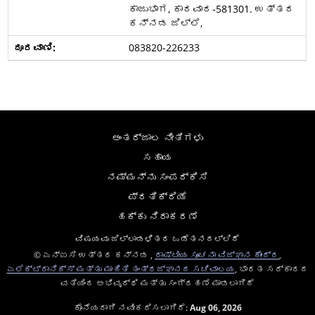
ಕಾಜುಭಾಗ, ಕಾರವಾರ-581301. ಉತ್ತರ
ಕನ್ನಡ ಜಿಲ್ಲೆ,
083820-226233
ಅಂತರ್ಜಾಲ ನೀತಿಗಳು
ಸಹಾಯ
ನಮ್ಮನ್ನು ಸಂಪರ್ಕಿಸಿ
ಪ್ರತಿಕ್ರಿಯೆ
ಹಕ್ಕು ನಿರಾಕರಣೆ
ವಿಷಯವು ಜಿಲ್ಲಾಡಳಿತದ ಒಡೆತನದಲ್ಲಿದೆ
© ಎನ್ಐಸಿ ಉತ್ತರ ಕನ್ನಡ ,
ರಾಷ್ಟೀಯ ಸೂಚನಾ ವಿಜ್ಞಾನ ಕೇಂದ್ರ
,
ಎಲೆಕ್ಟ್ರಾನಿಕ್ಸ್ ಮತ್ತು ಮಾಹಿತಿ ತಂತ್ರಜ್ಞಾನದ ಸಚಿವಾಲಯ
, ಭಾರತ ಸರ್ಕಾರದ
ವತಿಯಿಂದ ಅಭಿವೃದ್ಧಿ ಮತ್ತು ಸಂಗ್ರಹಣೆ ಮಾಡಲಾಗಿದೆ
ಕೊನೆಯದಾಗಿ ನವೀಕರಿಸಲಾಗಿದೆ:
Aug 06, 2026