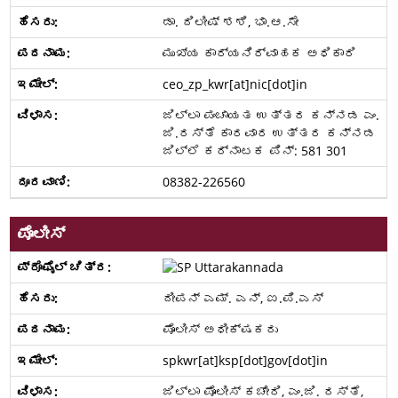
ಡಾ. ದಿಲೀಷ್‌ ಶಶಿ, ಭಾ.ಆ.ಸೇ
ಮುಖ್ಯ ಕಾರ್ಯನಿರ್ವಾಹಕ ಅಧಿಕಾರಿ
ceo_zp_kwr[at]nic[dot]in
ಜಿಲ್ಲಾ ಪಂಚಾಯತ ಉತ್ತರ ಕನ್ನಡ ಎಂ.
ಜಿ.ರಸ್ತೆ ಕಾರವಾರ ಉತ್ತರ ಕನ್ನಡ
ಜಿಲ್ಲೆ ಕರ್ನಾಟಕ ಪಿನ್: 581 301
08382-226560
ಪೊಲೀಸ್
ದೀಪನ್ ಎಮ್. ಎನ್, ಐ.ಪಿ.ಎಸ್
ಪೊಲೀಸ್ ಅಧೀಕ್ಷಕರು
spkwr[at]ksp[dot]gov[dot]in
ಜಿಲ್ಲಾ ಪೊಲೀಸ್ ಕಚೇರಿ, ಎಂ.ಜಿ. ರಸ್ತೆ,