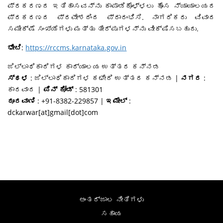
ಪ್ರಕರಣದ ಇತಿಹಾಸವನ್ನು ಕಾಪಾಡಿಕೊಳ್ಳಲು ಹೊಸ ನ್ಯಾಯಾಲಯದ
ಪ್ರಕರಣದ ಪ್ರವೇಶದಿಂದ ಪ್ರಾರಂಭಿಸಿ. ನಾಗರಿಕರು ವಿವಾದ
ಸಮೀಕ್ಷೆ ಸಂಖ್ಯೆಗಳು ಮತ್ತು ತೀರ್ಪುಗಳನ್ನು ವೀಕ್ಷಿಸಬಹುದು.
ಭೇಟಿ
:
https://rccms.karnataka.gov.in
ಜಿಲ್ಲಾಧಿಕಾರಿಗಳ ಕಾರ್ಯಾಲಯ ಉತ್ತರ ಕನ್ನಡ
ಸ್ಥಳ
: ಜಿಲ್ಲಾಧಿಕಾರಿಗಳ ಕಛೇರಿ ಉತ್ತರ ಕನ್ನಡ |
ನಗರ
:
ಕಾರವಾರ |
ಪಿನ್ ಕೋಡ್
: 581301
ದೂರವಾಣಿ
: +91-8382-229857 |
ಇಮೇಲ್
:
dckarwar[at]gmail[dot]com
ಅಂತರ್ಜಾಲ ನೀತಿಗಳು
ಸಹಾಯ