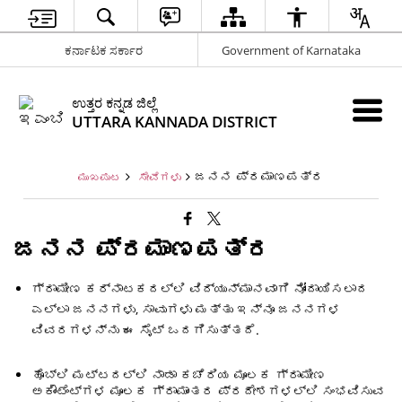
ಕರ್ನಾಟಕ ಸರ್ಕಾರ
Government of Karnataka
ಉತ್ತರ ಕನ್ನಡ ಜಿಲ್ಲೆ
UTTARA KANNADA DISTRICT
ಜನನ ಪ್ರಮಾಣಪತ್ರ
ಮುಖಪುಟ
ಸೇವೆಗಳು
ಜನನ ಪ್ರಮಾಣಪತ್ರ
ಗ್ರಾಮೀಣ ಕರ್ನಾಟಕದಲ್ಲಿ ವಿದ್ಯುನ್ಮಾನವಾಗಿ ನೋಂದಾಯಿಸಲಾದ
ಎಲ್ಲಾ ಜನನಗಳು, ಸಾವುಗಳು ಮತ್ತು ಇನ್ನೂ ಜನನಗಳ
ವಿವರಗಳನ್ನು ಈ ಸೈಟ್ ಒದಗಿಸುತ್ತದೆ.
ಹೊಬ್ಲಿ ಮಟ್ಟದಲ್ಲಿ ನಾಡಾ ಕಚೆರಿಯ ಮೂಲಕ ಗ್ರಾಮೀಣ
ಅಕೌಂಟೆಂಟ್ಗಳ ಮೂಲಕ ಗ್ರಾಮಾಂತರ ಪ್ರದೇಶಗಳಲ್ಲಿ ಸಂಭವಿಸುವ