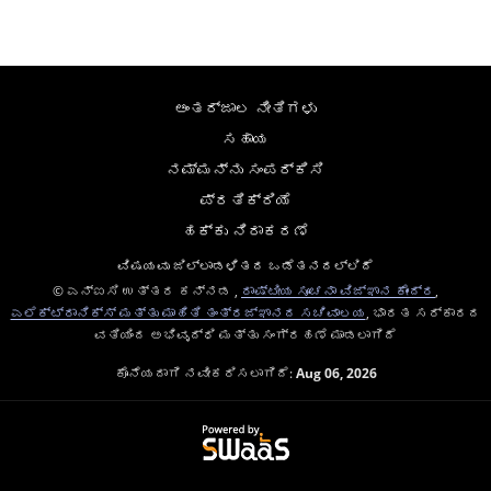
ಅಂತರ್ಜಾಲ ನೀತಿಗಳು
ಸಹಾಯ
ನಮ್ಮನ್ನು ಸಂಪರ್ಕಿಸಿ
ಪ್ರತಿಕ್ರಿಯೆ
ಹಕ್ಕು ನಿರಾಕರಣೆ
ವಿಷಯವು ಜಿಲ್ಲಾಡಳಿತದ ಒಡೆತನದಲ್ಲಿದೆ
© ಎನ್ಐಸಿ ಉತ್ತರ ಕನ್ನಡ ,
ರಾಷ್ಟೀಯ ಸೂಚನಾ ವಿಜ್ಞಾನ ಕೇಂದ್ರ
,
ಎಲೆಕ್ಟ್ರಾನಿಕ್ಸ್ ಮತ್ತು ಮಾಹಿತಿ ತಂತ್ರಜ್ಞಾನದ ಸಚಿವಾಲಯ
, ಭಾರತ ಸರ್ಕಾರದ
ವತಿಯಿಂದ ಅಭಿವೃದ್ಧಿ ಮತ್ತು ಸಂಗ್ರಹಣೆ ಮಾಡಲಾಗಿದೆ
ಕೊನೆಯದಾಗಿ ನವೀಕರಿಸಲಾಗಿದೆ:
Aug 06, 2026